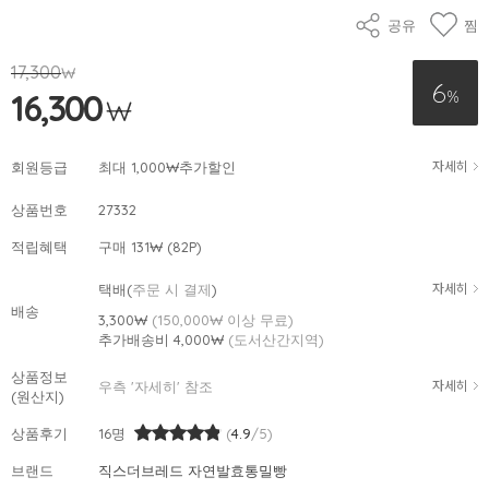
공유
찜
17,300
₩
6
16,300
%
₩
회원등급
최대 1,000₩추가할인
자세히
상품번호
27332
적립혜택
구매
131₩ (82P)
택배(
주문 시 결제
)
자세히
배송
3,300₩
(150,000₩ 이상 무료)
추가배송비
4,000₩
(도서산간지역)
상품정보
우측 '자세히' 참조
자세히
(원산지)
상품후기
16
명
(
4.9
/5)
브랜드
직스더브레드 자연발효통밀빵