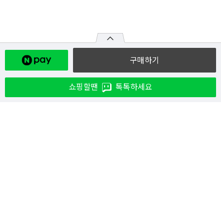
구매하기
쇼핑할땐
톡톡하세요