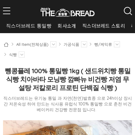
회사소개
직스더브레드 스토리
직스더브레드 통밀빵
All Item(전체상품)
가공식품
빵/케익류
식빵
뺑콩플레 100% 통밀빵 1kg ( 샌드위치빵 통밀
식빵 치아바타 모닝빵 깜빠뉴 비건빵 저염 무
설탕 저칼로리 프로틴 단백질 식빵 )
직스더브레드는 유기농 통밀 과 자연(천연)발효종 으로 24h이상 장시
간 저온숙성 하여 만드는 식사용 유럽식 100% 통밀빵 으로 춘천 비건
베이커리 건강빵 전문점 입니다.