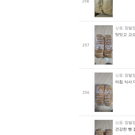
258
장발장
맛잇고 고소
257
장발장
아침 식사 
256
장발장
건강한 빵 