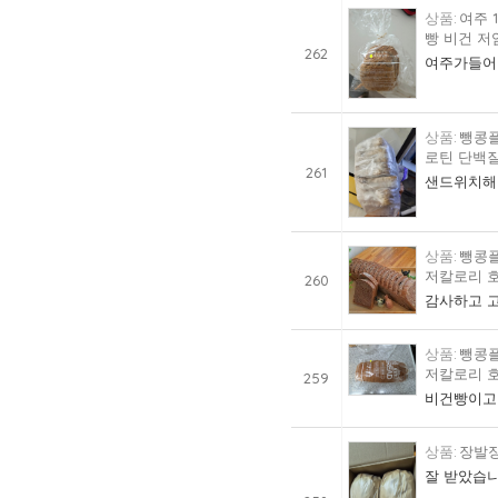
여주 
빵 비건 저
262
여주가들어
뺑콩플
로틴 단백질
261
샌드위치해먹
뺑콩플
저칼로리 호
260
감사하고 
뺑콩플
저칼로리 호
259
비건빵이고
장발장
잘 받았습니