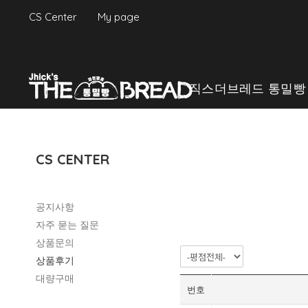
CS Center
My page
검색
직스더브레드 통밀빵
CS CENTER
공지사항
자주 묻는 질문
상품문의
상품후기
대량구매
번호