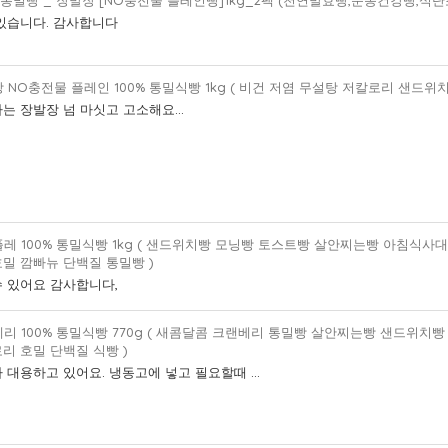
% 통밀빵 _ 장발장 [NO충전물 플레인빵]1kg_2팩 (천연발효빵,운동건강빵,식
있습니다. 감사합니다
 NO충전물 플레인 100% 통밀식빵 1kg ( 비건 저염 무설탕 저칼로리 샌드위치
는 장발장 넘 마싯고 고소해요...
레 100% 통밀식빵 1kg ( 샌드위치빵 모닝빵 토스트빵 살안찌는빵 아침식사
밀 깜빠뉴 단백질 통밀빵 )
 있어요 감사합니다,
리 100% 통밀식빵 770g ( 새콤달콤 크랜베리 통밀빵 살안찌는빵 샌드위치빵
리 호밀 단백질 식빵 )
 대용하고 있어요. 냉동고에 넣고 필요할때 ...