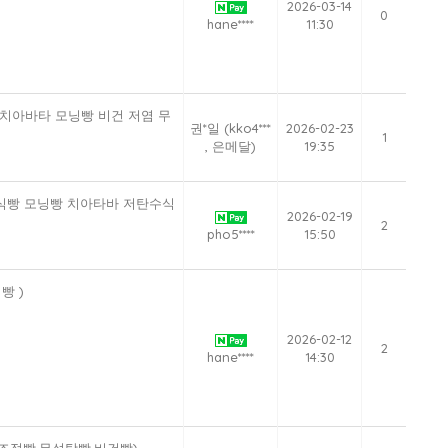
2026-03-14
0
hane****
11:30
 치아바타 모닝빵 비건 저염 무
권*일 (kko4***
2026-02-23
1
, 은메달)
19:35
밀식빵 모닝빵 치아타바 저탄수식
2026-02-19
2
pho5****
15:50
빵 )
2026-02-12
2
hane****
14:30