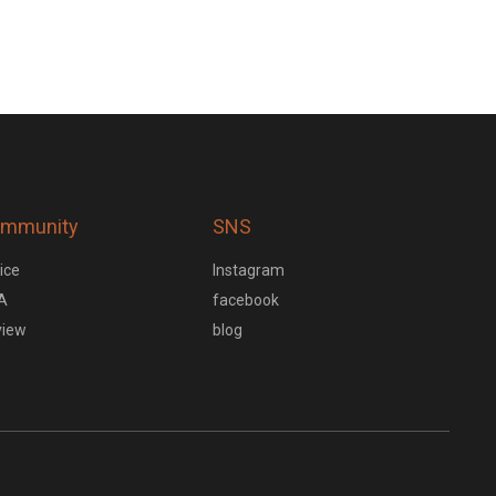
mmunity
SNS
ice
Instagram
A
facebook
view
blog