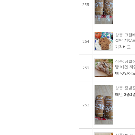
255
크랜베
설탕 저칼로
254
가격비교
장발장
빵 비건 저
253
빵 맛있어요
장발장
매번 2중3
252