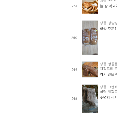
100
251
늘 잘 먹고
장발장
항상 주문하
250
뺑콩플
저칼로리 호
249
역시 믿을수
크랜베
설탕 저칼로
수년째 식사
248