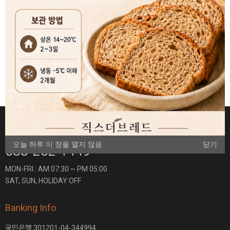
대량구매
쓰기
CS Center
오늘 하루 이 창을 열지 않음
닫기
033-262-1449
MON-FRI : AM 07:30 ~ PM 05:00
SAT, SUN, HOLIDAY OFF
Banking Info
국민은행 301201-04-344994